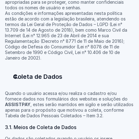
apropriadas para se proteger, como manter confidenciais 
todos os nomes de usuário e senhas.
As condições e informações apresentadas nesta política 
estão de acordo com a legislação brasileira, atendendo os 
termos da Lei Geral de Proteção de Dados – LGPD (Lei n° 
13.709 de 14 de Agosto de 2018), bem como Marco Civil da 
Internet (Lei n° 12.965 de 23 de Abril de 2014 e sua 
Regulamentação (Decreto n° 8771 de 11 de Maio de 2016); 
Código de Defesa do Consumidor (Lei n° 8078 de 11 de 
Setembro de 1990 e Código Civil, Lei n° 10.406 de 10 de 
Janeiro de 2002).
Coleta de Dados
Quando o usuário acessa e/ou realiza o cadastro e/ou 
fornece dados nos formulários dos websites e soluções do 
ASSISTPAY
, estes serão mantidos em sigilo e serão utilizados 
apenas para o propósito que motivou a coleta, conforme 
Tabela de Dados Pessoais Coletados – Item 3.2.
3.1. Meios de Coleta de Dados
Os dados são coletados quando o usuário os insere 