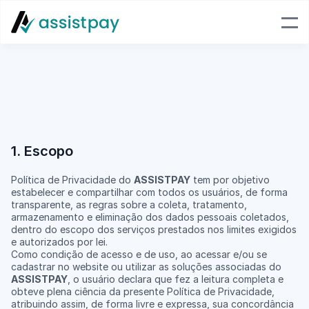
Política
de
Privacidade
Última
atualização:
24
de
junho
de
2026
1. Escopo
Política de Privacidade do 
ASSISTPAY
 tem por objetivo 
estabelecer e compartilhar com todos os usuários, de forma 
transparente, as regras sobre a coleta, tratamento, 
armazenamento e eliminação dos dados pessoais coletados, 
dentro do escopo dos serviços prestados nos limites exigidos 
e autorizados por lei.
Como condição de acesso e de uso, ao acessar e/ou se 
cadastrar no website ou utilizar as soluções associadas do 
ASSISTPAY
, o usuário declara que fez a leitura completa e 
obteve plena ciência da presente Política de Privacidade, 
atribuindo assim, de forma livre e expressa, sua concordância 